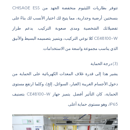
تتوفر بطاريات الليثيوم منخفضة الجهد من CHISAGE ESS
بنسختين: أرضية وجدارية، مما يتيح لك اختيار الأنسب لك بناءً على
تفضيلاتك الشخصية ومدى صعوبة التركيب. يدعم طراز
CE48100-W كلا نوعي التركيب، ويتميز بتصميمه البسيط والأنيق
الذي يناسب مجموعة واسعة من الاستخدامات.
(3) درجة الحماية
يشير هذا إلى قدرة غلاف المعدات الكهربائية على الحماية من
دخول الأجسام الغريبة (الغبار، السوائل، إلخ)، وكلما ارتفع مستوى
الحماية، كان التأثير أفضل. يتميز جهاز CE48100-W بتصنيف
IP65، وهو مستوى حماية أعلى.