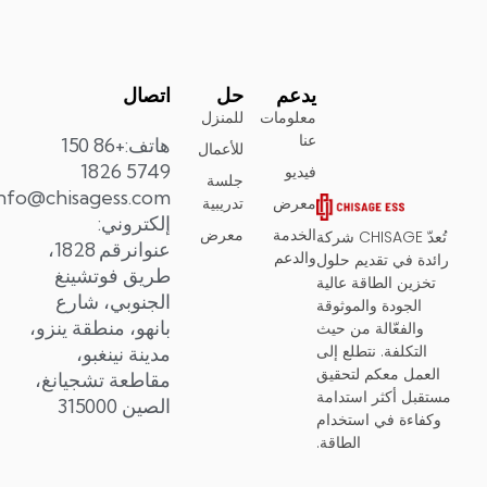
يدعم
حل
اتصال
معلومات
للمنزل
عنا
هاتف:+86 150
للأعمال
5749 1826
فيديو
جلسة
info@chisagess.comبريد
معرض
تدريبية
إلكتروني:
الخدمة
معرض
تُعدّ CHISAGE شركة
عنوانرقم 1828،
والدعم
ائدة في تقديم حلول
طريق فوتشينغ
تخزين الطاقة عالية
الجنوبي، شارع
الجودة والموثوقة
بانهو، منطقة ينزو،
والفعّالة من حيث
التكلفة. نتطلع إلى
مدينة نينغبو،
العمل معكم لتحقيق
مقاطعة تشجيانغ،
ستقبل أكثر استدامة
الصين 315000
وكفاءة في استخدام
الطاقة.