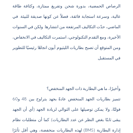
الرصاص الحمضية، بدورة شحن وتفريغ ممتازة، وكثافة طاقة
عالية، وسرعة استجابة فائقة، فضلاً عن كونها صديقة للبيئة. في
الماضي، حدّت التكاليف المرتفعة من انتشارها. ولكن في السنوات
الأخيرة، ومع التقدم التكنولوجي، استمرت التكاليف في الانخفاض،
ومن المتوقع أن تصبح بطاريات الليثيوم أيون اتجاهًا رئيسيًا للتطوير
في المستقبل.
وأخيرًا، ما هي البطارية ذات الجهد المنخفض؟
تتميز بطاريات الجهد المنخفض عادةً بجهد يتراوح بين 48 و60
فولتًا، ولا يمكن توصيلها على التوالي لزيادة الجهد (أي أن الجهد
يبقى ثابتًا بغض النظر عن عدد البطاريات). كما أن متطلبات نظام
إدارة البطارية (BMS) لهذه البطاريات منخفضة، وهي أقل تأثرًا