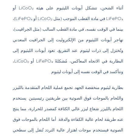
أثناء الشحن، تتشكل أيونات الليثيوم على هيئة LiCoO₂ أو
LiFePO₄ في مادة القطب الموجب (مثل LiCoO₂ أو LiFePO₄)،
بينما في الوقت نفسه، في مادة القطب السالب (مثل الجرافيت)،
تهاجر أيونات الليثيوم من الإلكتروليت إلى الجرافيت المعدني
وتُختزل إلى ذرات ليثيوم. عند التفريغ، تعود أيونات الليثيوم إلى
البطارية في الاتجاه المعاكس، مُشكلةً LiFePO₄ أو LiCoO₂،
وتتأكسد في الوقت نفسه إلى أيونات ليثيوم.
بطارية ليثيوم منخفضة الجهد. تجمع عملية اللحام المتقدمة بالليزر
واللحام بالموجات فوق الصوتية بين طريقتين رئيسيتين. يستخدم
اللحام بالليزر شعاع ليزر عالي الكثافة كمصدر للحرارة، مما ينتج
عنه طريقة لحام عالية الكفاءة والدقة. أما اللحام بالموجات فوق
الصوتية فيستخدم موجات اهتزاز عالية التردد تُنقل إلى سطحي