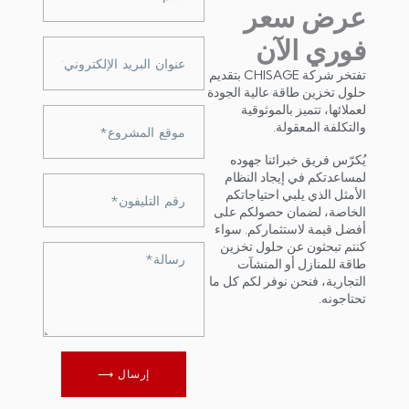
عرض سعر
فوري الآن
Adres
e-
تفتخر شركة CHISAGE بتقديم
mail
حلول تخزين طاقة عالية الجودة
لعملائها، تتميز بالموثوقية
موقع
والتكلفة المعقولة.
المشروع*
يُكرّس فريق خبرائنا جهوده
لمساعدتكم في إيجاد النظام
Numer
الأمثل الذي يلبي احتياجاتكم
telefonu
الخاصة، لضمان حصولكم على
أفضل قيمة لاستثماركم. سواء
كنتم تبحثون عن حلول تخزين
Wiadomość
طاقة للمنازل أو المنشآت
التجارية، فنحن نوفر لكم كل ما
تحتاجونه.
إرسال ⟶